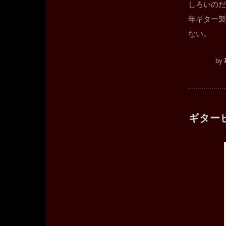
しろいのだ
年ギター製
ない。
by
ギター