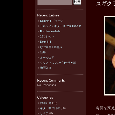
スギク
Recent Entries
Dolphin I ブリッジ
ドルフィンギターズ You Tube 店
For Jiro Yoshida
28フレット
Dolphin I
なごり雪 / 西村歩
新年
オールコア
クリスマスソング By 伍々慧
梅雨入り
Recent Comments
No Responses.
Categories
お知らせ
(13)
角度を変え
ギター製作日誌
(66)
リペア
(8)