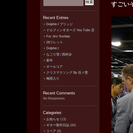
すごいぞ
Recent Entries
Dolphin I ブリッジ
ドルフィンギターズ You Tube 店
For Jiro Yoshida
28フレット
Dolphin I
なごり雪 / 西村歩
新年
オールコア
クリスマスソング By 伍々慧
梅雨入り
Recent Comments
No Responses.
Categories
お知らせ
(13)
ギター製作日誌
(66)
リペア
(8)