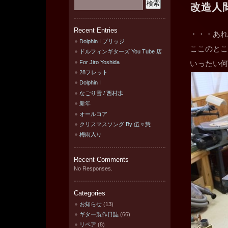
改造人
Recent Entries
・・・あれ
Dolphin I ブリッジ
ここのとこ
ドルフィンギターズ You Tube 店
For Jiro Yoshida
いったい何
28フレット
Dolphin I
なごり雪 / 西村歩
新年
オールコア
クリスマスソング By 伍々慧
梅雨入り
Recent Comments
No Responses.
Categories
お知らせ
(13)
ギター製作日誌
(66)
リペア
(8)