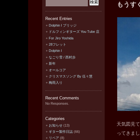
もうす
Recent Entries
Dolphin I ブリッジ
ドルフィンギターズ You Tube 店
For Jiro Yoshida
28フレット
Dolphin I
なごり雪 / 西村歩
新年
オールコア
クリスマスソング By 伍々慧
梅雨入り
Recent Comments
No Responses.
Categories
天気図見て
お知らせ
(13)
ギター製作日誌
(66)
ってきまし
リペア
(8)